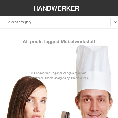
HANDWERKER
REGIONAL
Baden-Württemberg
Bayern
Berlin
All posts tagged Möbelwerkstatt
Brandenburg
Bremen
Hamburg
Hessen
Mecklenburg-Vorpommern
Niedersachsen
Nordrhein-Westfalen
Rheinland-Pfalz
Saarland
©
Handwerker Regional
. All rights reserved.
WordPress Theme
designed by
Theme Junkie
Sachsen
Schleswig-Holstein
Thüringen
Stellenangebote