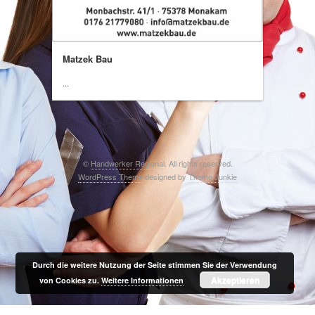
Matzek Bau
...
©
Handwerker Regional
. All rights reserved.
WordPress Theme
designed by
Theme Junkie
Durch die weitere Nutzung der Seite stimmen Sie der Verwendung
Akzeptieren
von Cookies zu.
Weitere Informationen