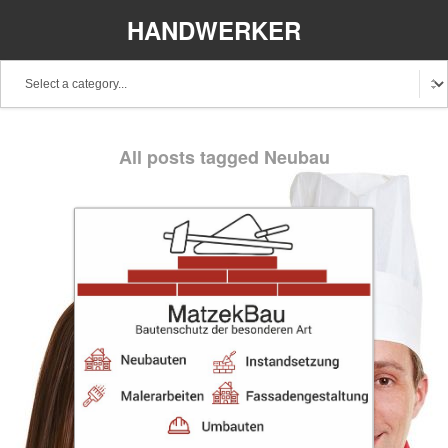
HANDWERKER
REGIONAL
Baden-Württemberg
Bayern
Berlin
All posts tagged Neubau
Brandenburg
Bremen
Hamburg
Hessen
Mecklenburg-Vorpommern
Niedersachsen
Nordrhein-Westfalen
Rheinland-Pfalz
Saarland
Sachsen
Schleswig-Holstein
Thüringen
Stellenangebote