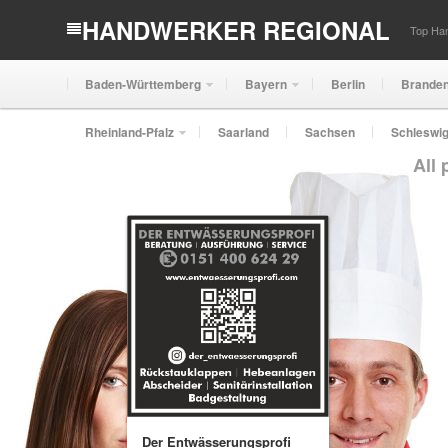
HANDWERKER REGIONAL
Top Han
Baden-Württemberg
Bayern
Berlin
Brande
Rheinland-Pfalz
Saarland
Sachsen
Schleswig
All
Der Entwässerungsprofi