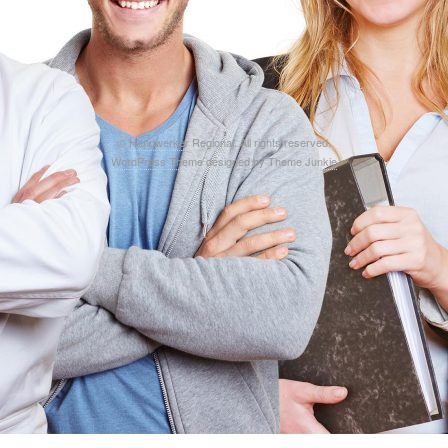
©
Handwerker Regional
. All rights reserved.
WordPress Theme
designed by
Theme Junkie