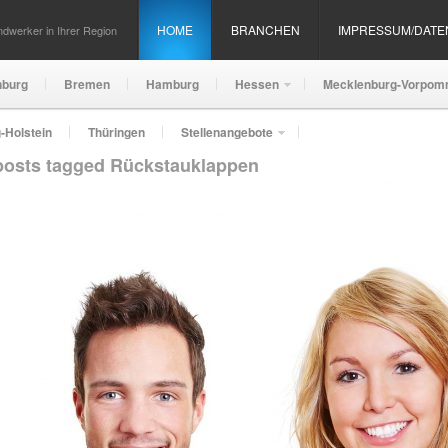
HOME
BRANCHEN
IMPRESSUM/DAT
dwerker in Ihrer Region
nburg
Bremen
Hamburg
Hessen
Mecklenburg-Vorpom
-Holstein
Thüringen
Stellenangebote
 posts tagged Rückstauklappen