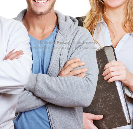
©
Handwerker Regional
. All rights reserved.
WordPress Theme
designed by
Theme Junkie