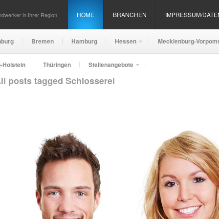
HOME
BRANCHEN
IMPRESSUM/DAT
dwerker in Ihrer Region
nburg
Bremen
Hamburg
Hessen
Mecklenburg-Vorpom
-Holstein
Thüringen
Stellenangebote
ll posts tagged Schlosserei