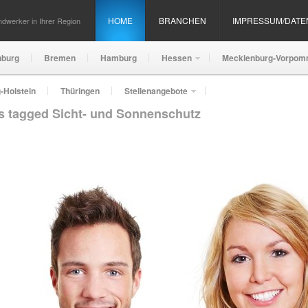
HOME
BRANCHEN
IMPRESSUM/DAT
dwerker in Ihrer Region
nburg
Bremen
Hamburg
Hessen
Mecklenburg-Vorpom
-Holstein
Thüringen
Stellenangebote
ts tagged Sicht- und Sonnenschutz