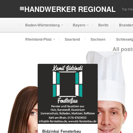
HANDWERKER REGIONAL
Top Han
Baden-Württemberg
Bayern
Berlin
Brande
Rheinland-Pfalz
Saarland
Sachsen
Schleswig
All pos
Bidzinksi Fensterbau