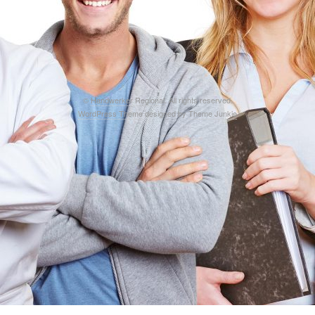
©
Handwerker Regional
. All rights reserved.
WordPress Theme
designed by
Theme Junkie