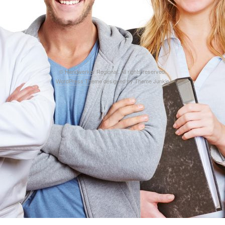
©
Handwerker Regional
. All rights reserved.
WordPress Theme
designed by
Theme Junkie