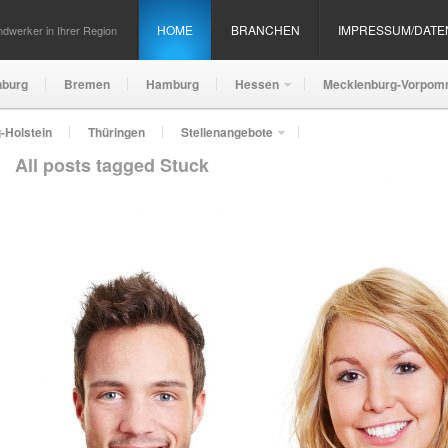
HOME
BRANCHEN
IMPRESSUM/DAT
dwerker in Ihrer Region
nburg
Bremen
Hamburg
Hessen
Mecklenburg-Vorpom
-Holstein
Thüringen
Stellenangebote
All posts tagged Stuck