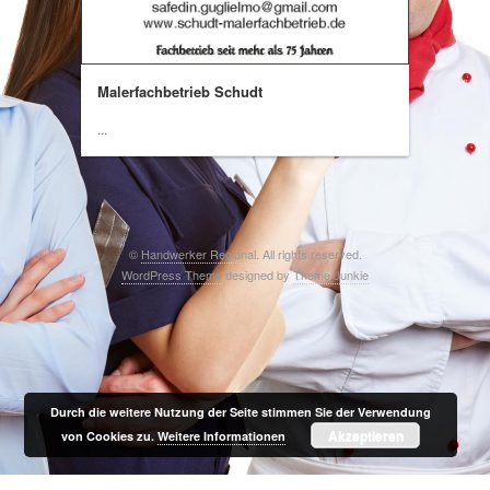
Malerfachbetrieb Schudt
...
©
Handwerker Regional
. All rights reserved.
WordPress Theme
designed by
Theme Junkie
Durch die weitere Nutzung der Seite stimmen Sie der Verwendung
Akzeptieren
von Cookies zu.
Weitere Informationen