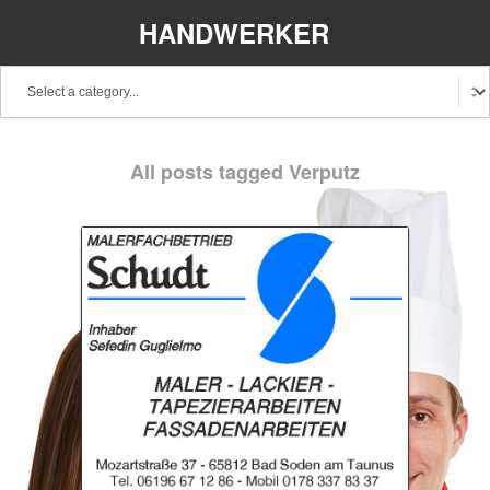
HANDWERKER
REGIONAL
Baden-Württemberg
Bayern
Berlin
All posts tagged Verputz
Brandenburg
Bremen
Hamburg
Hessen
Mecklenburg-Vorpommern
Niedersachsen
Nordrhein-Westfalen
Rheinland-Pfalz
Saarland
Sachsen
Schleswig-Holstein
Thüringen
Stellenangebote