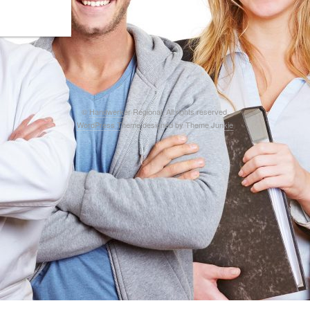
©
Handwerker Regional
. All rights reserved.
WordPress Theme
designed by
Theme Junkie