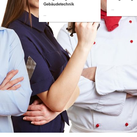
Gebäudetechnik
...
...