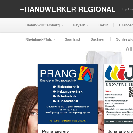
HANDWERKER REGIONAL
Top Han
Baden-Württemberg
Bayern
Berlin
Brande
Rheinland-Pfalz
Saarland
Sachsen
Schleswig
Al
Prang Energie
Jung Energie