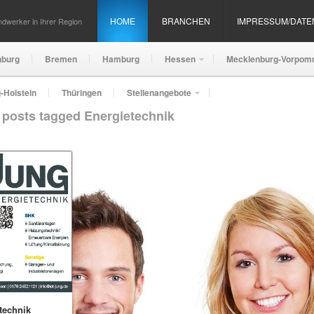
HOME
BRANCHEN
IMPRESSUM/DAT
dwerker in Ihrer Region
nburg
Bremen
Hamburg
Hessen
Mecklenburg-Vorpom
-Holstein
Thüringen
Stellenangebote
l posts tagged Energietechnik
technik