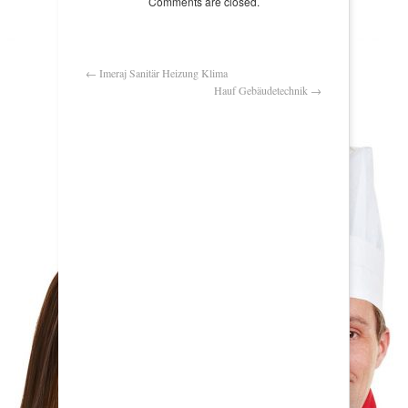
Comments are closed.
←
Imeraj Sanitär Heizung Klima
Hauf Gebäudetechnik
→