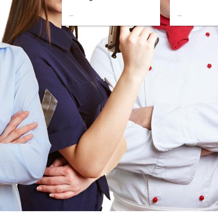
...
...