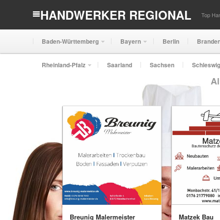
HANDWERKER REGIONAL
Top Han
Baden-Württemberg
Bayern
Berlin
Brande
Rheinland-Pfalz
Saarland
Sachsen
Schleswig
Al
Breunig Malermeister
Matzek Bau