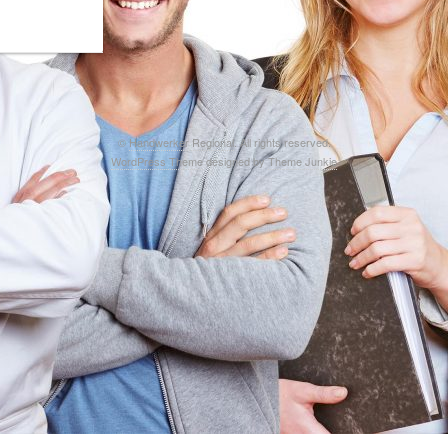
©
Handwerker Regional
. All rights reserved.
WordPress Theme
designed by
Theme Junkie