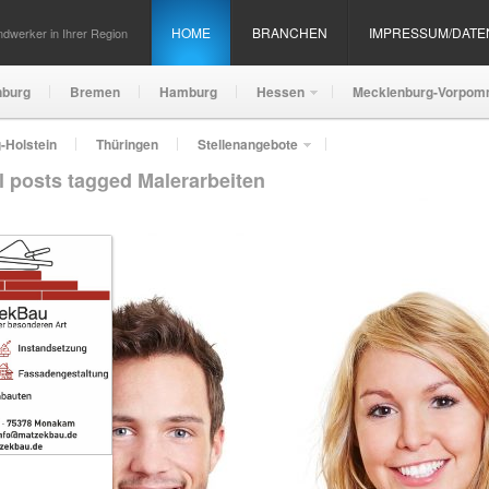
HOME
BRANCHEN
IMPRESSUM/DAT
dwerker in Ihrer Region
nburg
Bremen
Hamburg
Hessen
Mecklenburg-Vorpom
-Holstein
Thüringen
Stellenangebote
l posts tagged Malerarbeiten