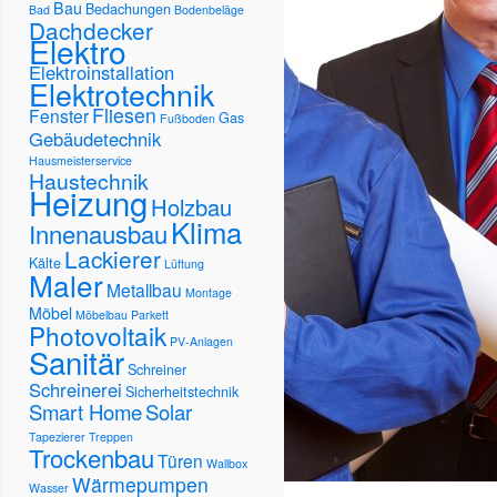
Bau
Bedachungen
Bad
Bodenbeläge
Dachdecker
Elektro
Elektroinstallation
Elektrotechnik
Fliesen
Fenster
Gas
Fußboden
Gebäudetechnik
Hausmeisterservice
Haustechnik
Heizung
Holzbau
Klima
Innenausbau
Lackierer
Kälte
Lüftung
Maler
Metallbau
Montage
Möbel
Möbelbau
Parkett
Photovoltaik
PV-Anlagen
Sanitär
Schreiner
Schreinerei
Sicherheitstechnik
Smart Home
Solar
Tapezierer
Treppen
Trockenbau
Türen
Wallbox
Wärmepumpen
Wasser