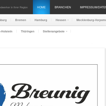
HOME
BRANCHEN
IMPRESSUM/DAT
dwerker in Ihrer Region
nburg
Bremen
Hamburg
Hessen
Mecklenburg-Vorpom
-Holstein
Thüringen
Stellenangebote