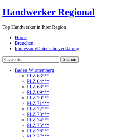
Handwerker Regional
Top Handwerker in Ihrer Region
Home
Branchen
Impressum/Datenschutzerklärung
Suchen
Baden-Württemberg
PLZ 63***
PLZ 64***
PLZ 68***
PLZ 69***
PLZ 70***
PLZ 71***
PLZ 72***
PLZ 73***
PLZ 74***
PLZ 75***
PLZ 76***
PLZ 77***