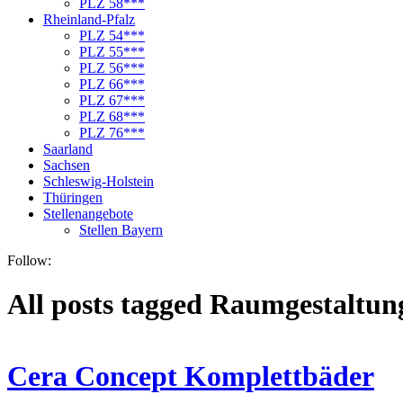
PLZ 58***
Rheinland-Pfalz
PLZ 54***
PLZ 55***
PLZ 56***
PLZ 66***
PLZ 67***
PLZ 68***
PLZ 76***
Saarland
Sachsen
Schleswig-Holstein
Thüringen
Stellenangebote
Stellen Bayern
Follow:
All posts tagged Raumgestaltun
Cera Concept Komplettbäder