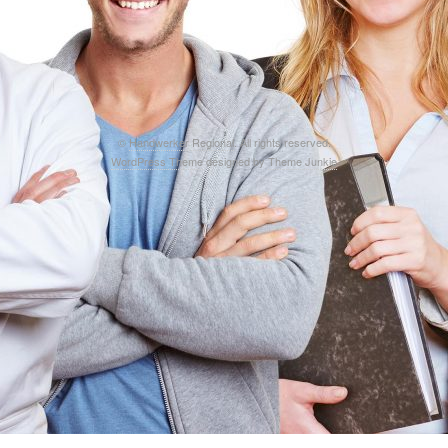
©
Handwerker Regional
. All rights reserved.
WordPress Theme
designed by
Theme Junkie