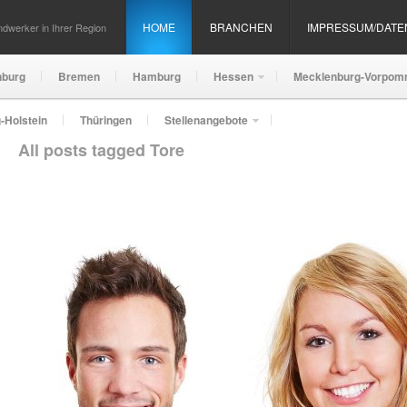
HOME
BRANCHEN
IMPRESSUM/DAT
dwerker in Ihrer Region
nburg
Bremen
Hamburg
Hessen
Mecklenburg-Vorpom
-Holstein
Thüringen
Stellenangebote
All posts tagged Tore