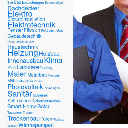
Bau
Bedachungen
Bad
Bodenbeläge
Dachdecker
Elektro
Elektroinstallation
Elektrotechnik
Fliesen
Fenster
Gas
Fußboden
Gebäudetechnik
Hausmeisterservice
Haustechnik
Heizung
Holzbau
Klima
Innenausbau
Lackierer
Kälte
Lüftung
Maler
Metallbau
Montage
Möbel
Möbelbau
Parkett
Photovoltaik
PV-Anlagen
Sanitär
Schreiner
Schreinerei
Sicherheitstechnik
Smart Home
Solar
Tapezierer
Treppen
Trockenbau
Türen
Wallbox
Wärmepumpen
Wasser