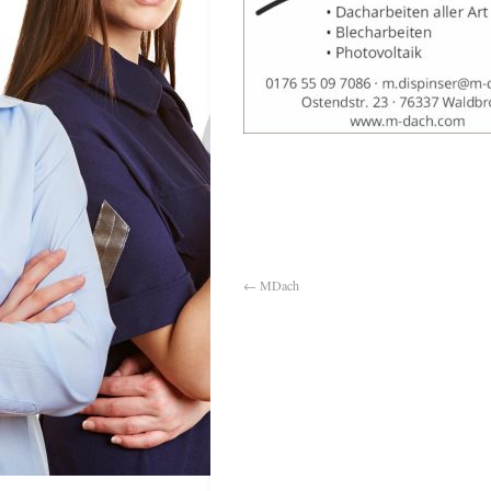
←
MDach