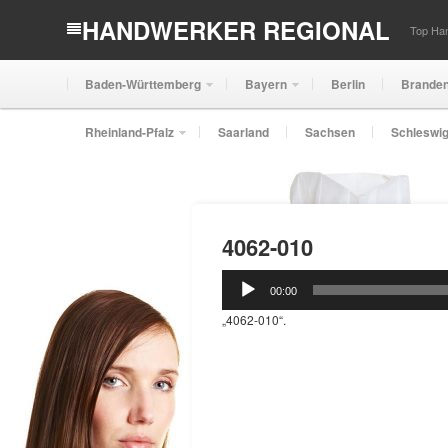
HANDWERKER REGIONAL
Top Han
Baden-Württemberg
Bayern
Berlin
Brande
Rheinland-Pfalz
Saarland
Sachsen
Schleswig
4062-010
Audio-
00:00
Player
„4062-010“.