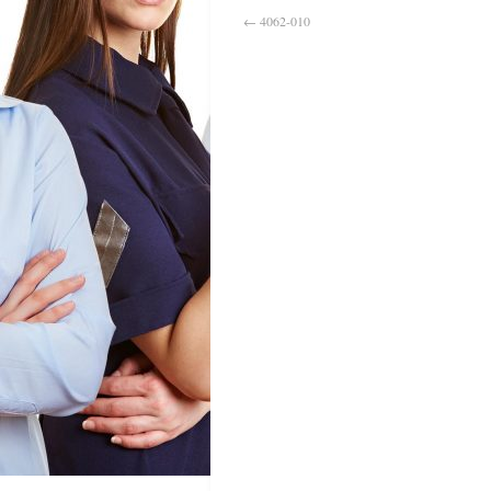
←
4062-010