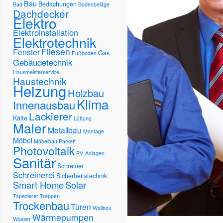
Bau
Bedachungen
Bad
Bodenbeläge
Dachdecker
Elektro
Elektroinstallation
Elektrotechnik
Fliesen
Fenster
Gas
Fußboden
Gebäudetechnik
Hausmeisterservice
Haustechnik
Heizung
Holzbau
Klima
Innenausbau
Lackierer
Kälte
Lüftung
Maler
Metallbau
Montage
Möbel
Möbelbau
Parkett
Photovoltaik
PV-Anlagen
Sanitär
Schreiner
Schreinerei
Sicherheitstechnik
Smart Home
Solar
Tapezierer
Treppen
Trockenbau
Türen
Wallbox
Wärmepumpen
Wasser