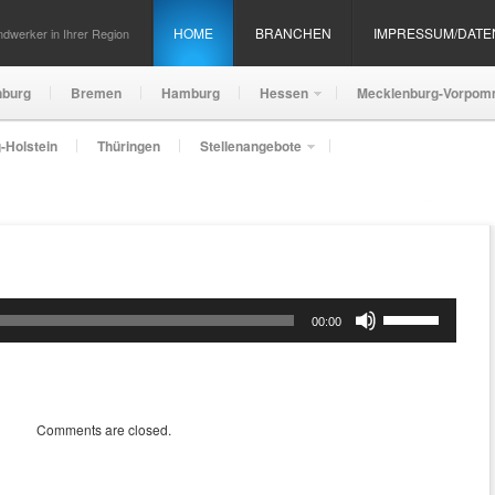
HOME
BRANCHEN
IMPRESSUM/DAT
dwerker in Ihrer Region
nburg
Bremen
Hamburg
Hessen
Mecklenburg-Vorpom
-Holstein
Thüringen
Stellenangebote
Pfeiltasten
00:00
Hoch/Runter
benutzen,
um
die
Lautstärke
Comments are closed.
zu
regeln.