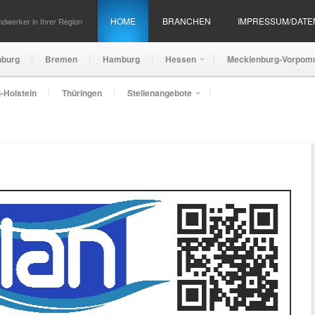
HOME
BRANCHEN
IMPRESSUM/DAT
dwerker in Ihrer Region
nburg
Bremen
Hamburg
Hessen
Mecklenburg-Vorpom
-Holstein
Thüringen
Stellenangebote