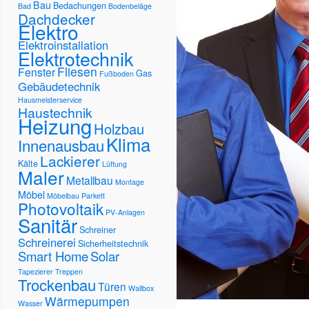
Bau
Bedachungen
Bad
Bodenbeläge
Dachdecker
Elektro
Elektroinstallation
Elektrotechnik
Fliesen
Fenster
Gas
Fußboden
Gebäudetechnik
Hausmeisterservice
Haustechnik
Heizung
Holzbau
Klima
Innenausbau
Lackierer
Kälte
Lüftung
Maler
Metallbau
Montage
Möbel
Möbelbau
Parkett
Photovoltaik
PV-Anlagen
Sanitär
Schreiner
Schreinerei
Sicherheitstechnik
Smart Home
Solar
Tapezierer
Treppen
Trockenbau
Türen
Wallbox
Wärmepumpen
Wasser