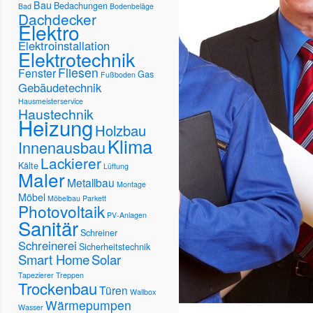
Bau
Bedachungen
Bad
Bodenbeläge
Dachdecker
Elektro
Elektroinstallation
Elektrotechnik
Fliesen
Fenster
Gas
Fußboden
Gebäudetechnik
Hausmeisterservice
Haustechnik
Heizung
Holzbau
Klima
Innenausbau
Lackierer
Kälte
Lüftung
Maler
Metallbau
Montage
Möbel
Möbelbau
Parkett
Photovoltaik
PV-Anlagen
Sanitär
Schreiner
Schreinerei
Sicherheitstechnik
Smart Home
Solar
Tapezierer
Treppen
Trockenbau
Türen
Wallbox
Wärmepumpen
Wasser