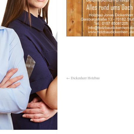
←
Dickenherr Holzbau