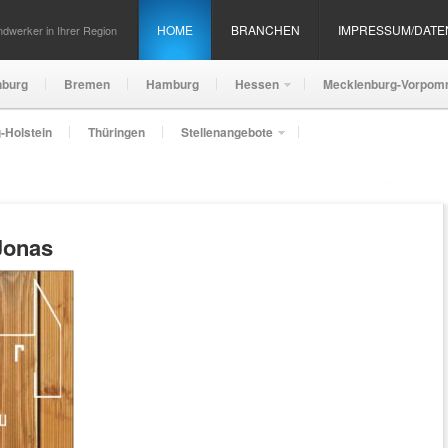
HOME
BRANCHEN
IMPRESSUM/DAT
dwerker in Ihrer Region
nburg
Bremen
Hamburg
Hessen
Mecklenburg-Vorpom
-Holstein
Thüringen
Stellenangebote
Jonas