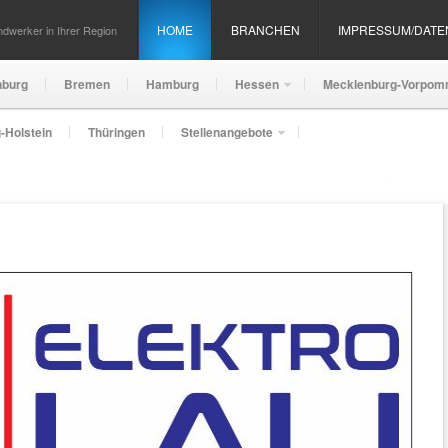
HOME
BRANCHEN
IMPRESSUM/DAT
dwerker in Ihrer Region
nburg
Bremen
Hamburg
Hessen
Mecklenburg-Vorpom
-Holstein
Thüringen
Stellenangebote