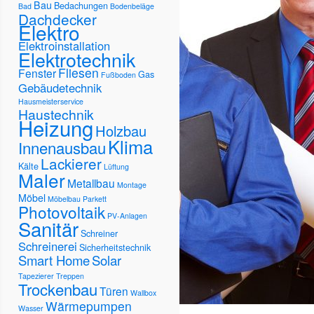
Bau
Bedachungen
Bad
Bodenbeläge
Dachdecker
Elektro
Elektroinstallation
Elektrotechnik
Fliesen
Fenster
Gas
Fußboden
Gebäudetechnik
Hausmeisterservice
Haustechnik
Heizung
Holzbau
Klima
Innenausbau
Lackierer
Kälte
Lüftung
Maler
Metallbau
Montage
Möbel
Möbelbau
Parkett
Photovoltaik
PV-Anlagen
Sanitär
Schreiner
Schreinerei
Sicherheitstechnik
Smart Home
Solar
Tapezierer
Treppen
Trockenbau
Türen
Wallbox
Wärmepumpen
Wasser