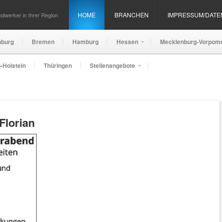
HOME
BRANCHEN
IMPRESSUM/DAT
dwerker in Ihrer Region
nburg
Bremen
Hamburg
Hessen
Mecklenburg-Vorpom
-Holstein
Thüringen
Stellenangebote
Florian