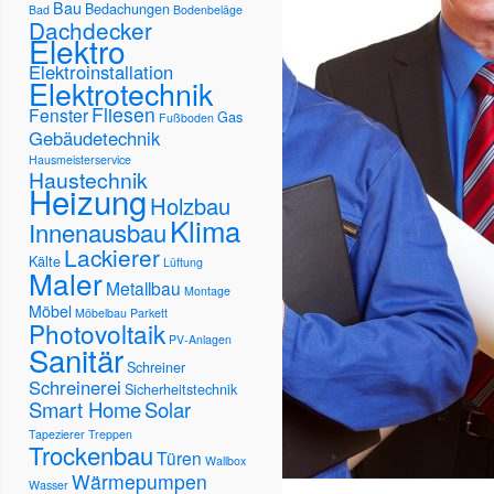
Bau
Bedachungen
Bad
Bodenbeläge
Dachdecker
Elektro
Elektroinstallation
Elektrotechnik
Fliesen
Fenster
Gas
Fußboden
Gebäudetechnik
Hausmeisterservice
Haustechnik
Heizung
Holzbau
Klima
Innenausbau
Lackierer
Kälte
Lüftung
Maler
Metallbau
Montage
Möbel
Möbelbau
Parkett
Photovoltaik
PV-Anlagen
Sanitär
Schreiner
Schreinerei
Sicherheitstechnik
Smart Home
Solar
Tapezierer
Treppen
Trockenbau
Türen
Wallbox
Wärmepumpen
Wasser