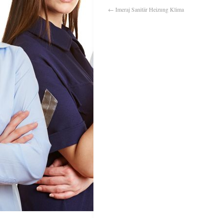
←
Imeraj Sanitär Heizung Klima