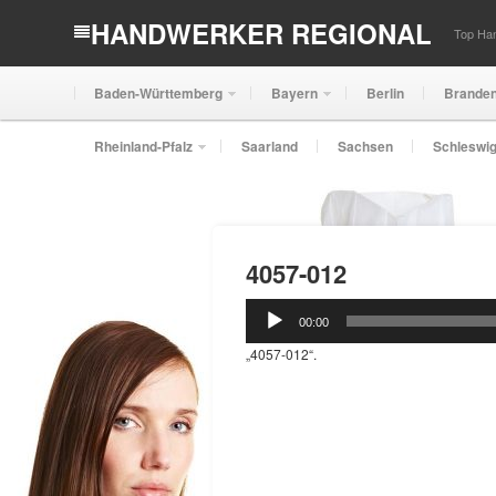
HANDWERKER REGIONAL
Top Han
Baden-Württemberg
Bayern
Berlin
Brande
Rheinland-Pfalz
Saarland
Sachsen
Schleswig
4057-012
Audio-
00:00
Player
„4057-012“.