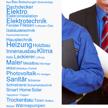
Bau
Bedachungen
Bad
Bodenbeläge
Dachdecker
Elektro
Elektroinstallation
Elektrotechnik
Fliesen
Fenster
Gas
Fußboden
Gebäudetechnik
Hausmeisterservice
Haustechnik
Heizung
Holzbau
Klima
Innenausbau
Lackierer
Kälte
Lüftung
Maler
Metallbau
Montage
Möbel
Möbelbau
Parkett
Photovoltaik
PV-Anlagen
Sanitär
Schreiner
Schreinerei
Sicherheitstechnik
Smart Home
Solar
Tapezierer
Treppen
Trockenbau
Türen
Wallbox
Wärmepumpen
Wasser