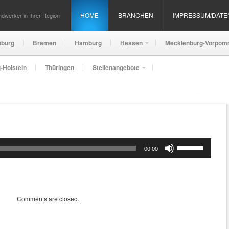
HOME
BRANCHEN
IMPRESSUM/DAT
dwerker in Ihrer Region
nburg
Bremen
Hamburg
Hessen
Mecklenburg-Vorpom
-Holstein
Thüringen
Stellenangebote
Pfeiltasten
00:00
Hoch/Runter
benutzen,
um
die
Lautstärke
Comments are closed.
zu
regeln.