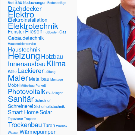
Bau
Bedachungen
Bad
Bodenbeläge
Dachdecker
Elektro
Elektroinstallation
Elektrotechnik
Fliesen
Fenster
Gas
Fußboden
Gebäudetechnik
Hausmeisterservice
Haustechnik
Heizung
Holzbau
Klima
Innenausbau
Lackierer
Kälte
Lüftung
Maler
Metallbau
Montage
Möbel
Möbelbau
Parkett
Photovoltaik
PV-Anlagen
Sanitär
Schreiner
Schreinerei
Sicherheitstechnik
Smart Home
Solar
Tapezierer
Treppen
Trockenbau
Türen
Wallbox
Wärmepumpen
Wasser