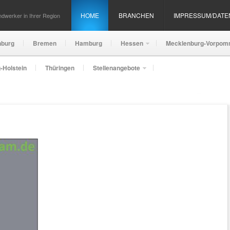
HOME
BRANCHEN
IMPRESSUM/DAT
dwerker in Ihrer Region
nburg
Bremen
Hamburg
Hessen
Mecklenburg-Vorpom
-Holstein
Thüringen
Stellenangebote