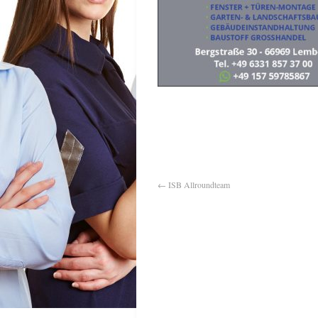
←
ISB Allroundteam