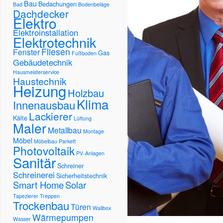
Bau
Bedachungen
Bad
Bodenbeläge
Dachdecker
Elektro
Elektroinstallation
Elektrotechnik
Fliesen
Fenster
Gas
Fußboden
Gebäudetechnik
Hausmeisterservice
Haustechnik
Heizung
Holzbau
Klima
Innenausbau
Lackierer
Kälte
Lüftung
Maler
Metallbau
Montage
Möbel
Möbelbau
Parkett
Photovoltaik
PV-Anlagen
Sanitär
Schreiner
Schreinerei
Sicherheitstechnik
Smart Home
Solar
Tapezierer
Treppen
Trockenbau
Türen
Wallbox
Wärmepumpen
Wasser