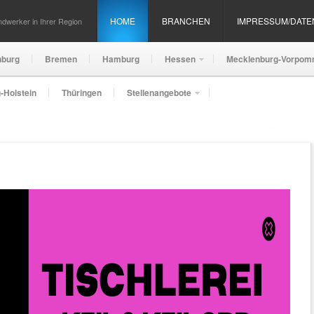
HOME
BRANCHEN
IMPRESSUM/DAT
dwerker in Ihrer Region
nburg
Bremen
Hamburg
Hessen
Mecklenburg-Vorpom
-Holstein
Thüringen
Stellenangebote