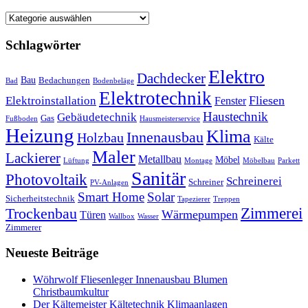
Branchen
Schlagwörter
Elektro
Dachdecker
Bau
Bedachungen
Bad
Bodenbeläge
Elektrotechnik
Fliesen
Elektroinstallation
Fenster
Haustechnik
Gebäudetechnik
Gas
Fußboden
Hausmeisterservice
Heizung
Klima
Innenausbau
Holzbau
Kälte
Maler
Lackierer
Metallbau
Möbel
Lüftung
Montage
Möbelbau
Parkett
Sanitär
Photovoltaik
Schreinerei
Schreiner
PV-Anlagen
Smart Home
Solar
Sicherheitstechnik
Tapezierer
Treppen
Trockenbau
Zimmerei
Wärmepumpen
Türen
Wallbox
Wasser
Zimmerer
Neueste Beiträge
Wöhrwolf Fliesenleger Innenausbau Blumen
Christbaumkultur
Der Kältemeister Kältetechnik Klimaanlagen