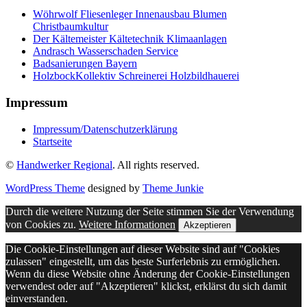
Wöhrwolf Fliesenleger Innenausbau Blumen
Christbaumkultur
Der Kältemeister Kältetechnik Klimaanlagen
Andrasch Wasserschaden Service
Badsanierungen Bayern
HolzbockKollektiv Schreinerei Holzbildhauerei
Impressum
Impressum/Datenschutzerklärung
Startseite
©
Handwerker Regional
. All rights reserved.
WordPress Theme
designed by
Theme Junkie
Durch die weitere Nutzung der Seite stimmen Sie der Verwendung
von Cookies zu.
Weitere Informationen
Akzeptieren
Die Cookie-Einstellungen auf dieser Website sind auf "Cookies
zulassen" eingestellt, um das beste Surferlebnis zu ermöglichen.
Wenn du diese Website ohne Änderung der Cookie-Einstellungen
verwendest oder auf "Akzeptieren" klickst, erklärst du sich damit
einverstanden.