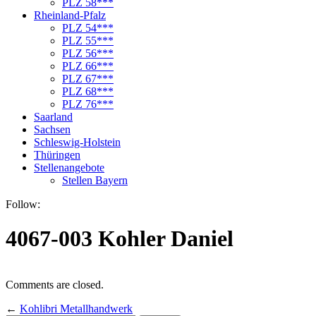
PLZ 58***
Rheinland-Pfalz
PLZ 54***
PLZ 55***
PLZ 56***
PLZ 66***
PLZ 67***
PLZ 68***
PLZ 76***
Saarland
Sachsen
Schleswig-Holstein
Thüringen
Stellenangebote
Stellen Bayern
Follow:
4067-003 Kohler Daniel
Comments are closed.
←
Kohlibri Metallhandwerk