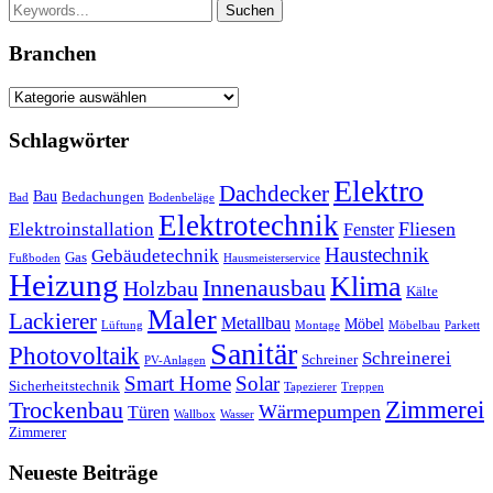
Suchen
Branchen
Branchen
Schlagwörter
Elektro
Dachdecker
Bau
Bedachungen
Bad
Bodenbeläge
Elektrotechnik
Fliesen
Elektroinstallation
Fenster
Haustechnik
Gebäudetechnik
Gas
Fußboden
Hausmeisterservice
Heizung
Klima
Innenausbau
Holzbau
Kälte
Maler
Lackierer
Metallbau
Möbel
Lüftung
Montage
Möbelbau
Parkett
Sanitär
Photovoltaik
Schreinerei
Schreiner
PV-Anlagen
Smart Home
Solar
Sicherheitstechnik
Tapezierer
Treppen
Trockenbau
Zimmerei
Wärmepumpen
Türen
Wallbox
Wasser
Zimmerer
Neueste Beiträge