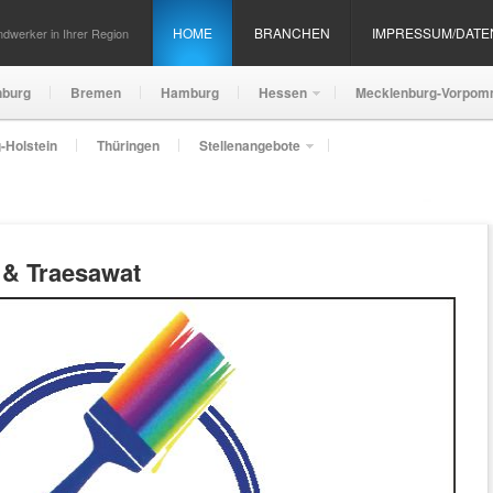
HOME
BRANCHEN
IMPRESSUM/DAT
dwerker in Ihrer Region
nburg
Bremen
Hamburg
Hessen
Mecklenburg-Vorpom
-Holstein
Thüringen
Stellenangebote
 & Traesawat