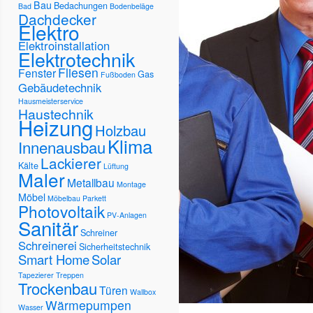
Bau
Bedachungen
Bad
Bodenbeläge
Dachdecker
Elektro
Elektroinstallation
Elektrotechnik
Fliesen
Fenster
Gas
Fußboden
Gebäudetechnik
Hausmeisterservice
Haustechnik
Heizung
Holzbau
Klima
Innenausbau
Lackierer
Kälte
Lüftung
Maler
Metallbau
Montage
Möbel
Möbelbau
Parkett
Photovoltaik
PV-Anlagen
Sanitär
Schreiner
Schreinerei
Sicherheitstechnik
Smart Home
Solar
Tapezierer
Treppen
Trockenbau
Türen
Wallbox
Wärmepumpen
Wasser