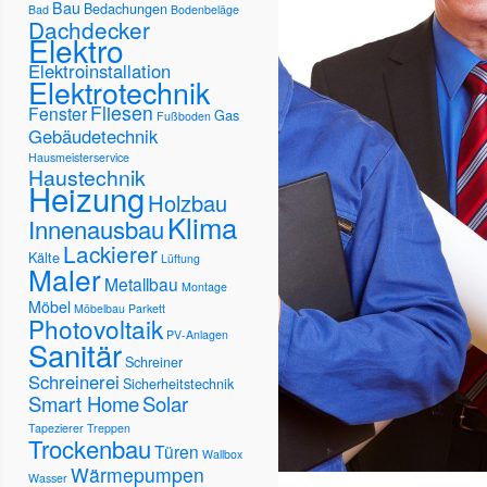
Bau
Bedachungen
Bad
Bodenbeläge
Dachdecker
Elektro
Elektroinstallation
Elektrotechnik
Fliesen
Fenster
Gas
Fußboden
Gebäudetechnik
Hausmeisterservice
Haustechnik
Heizung
Holzbau
Klima
Innenausbau
Lackierer
Kälte
Lüftung
Maler
Metallbau
Montage
Möbel
Möbelbau
Parkett
Photovoltaik
PV-Anlagen
Sanitär
Schreiner
Schreinerei
Sicherheitstechnik
Smart Home
Solar
Tapezierer
Treppen
Trockenbau
Türen
Wallbox
Wärmepumpen
Wasser