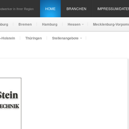
HOME
BRANCHEN
IMPRESSUM/DAT
dwerker in Ihrer Region
nburg
Bremen
Hamburg
Hessen
Mecklenburg-Vorpom
-Holstein
Thüringen
Stellenangebote