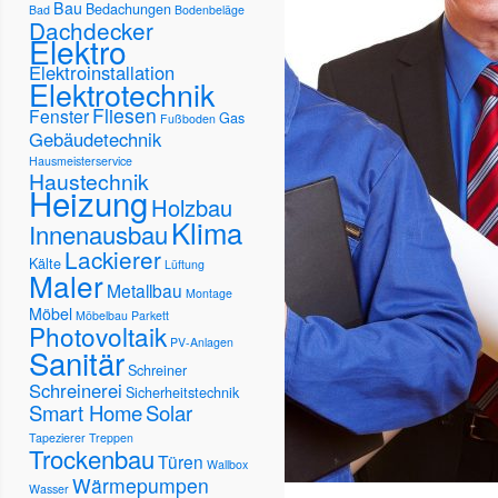
Bau
Bedachungen
Bad
Bodenbeläge
Dachdecker
Elektro
Elektroinstallation
Elektrotechnik
Fliesen
Fenster
Gas
Fußboden
Gebäudetechnik
Hausmeisterservice
Haustechnik
Heizung
Holzbau
Klima
Innenausbau
Lackierer
Kälte
Lüftung
Maler
Metallbau
Montage
Möbel
Möbelbau
Parkett
Photovoltaik
PV-Anlagen
Sanitär
Schreiner
Schreinerei
Sicherheitstechnik
Smart Home
Solar
Tapezierer
Treppen
Trockenbau
Türen
Wallbox
Wärmepumpen
Wasser