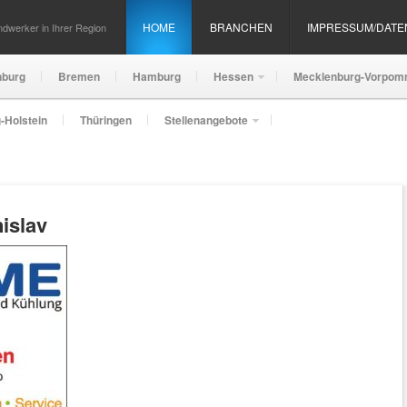
HOME
BRANCHEN
IMPRESSUM/DAT
dwerker in Ihrer Region
nburg
Bremen
Hamburg
Hessen
Mecklenburg-Vorpom
-Holstein
Thüringen
Stellenangebote
islav