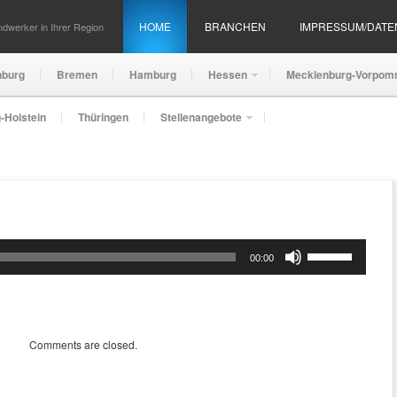
HOME
BRANCHEN
IMPRESSUM/DAT
dwerker in Ihrer Region
nburg
Bremen
Hamburg
Hessen
Mecklenburg-Vorpom
-Holstein
Thüringen
Stellenangebote
Pfeiltasten
00:00
Hoch/Runter
benutzen,
um
die
Lautstärke
Comments are closed.
zu
regeln.