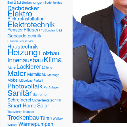
Bau
Bedachungen
Bad
Bodenbeläge
Dachdecker
Elektro
Elektroinstallation
Elektrotechnik
Fliesen
Fenster
Gas
Fußboden
Gebäudetechnik
Hausmeisterservice
Haustechnik
Heizung
Holzbau
Klima
Innenausbau
Lackierer
Kälte
Lüftung
Maler
Metallbau
Montage
Möbel
Möbelbau
Parkett
Photovoltaik
PV-Anlagen
Sanitär
Schreiner
Schreinerei
Sicherheitstechnik
Smart Home
Solar
Tapezierer
Treppen
Trockenbau
Türen
Wallbox
Wärmepumpen
Wasser