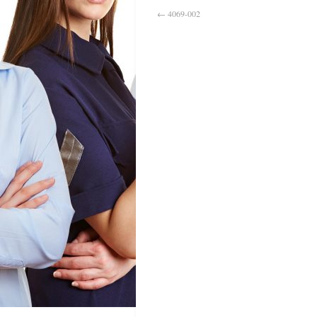
←
4069-002