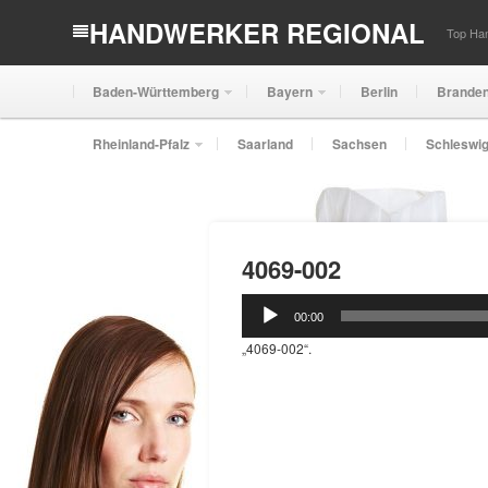
HANDWERKER REGIONAL
Top Han
Baden-Württemberg
Bayern
Berlin
Brande
Rheinland-Pfalz
Saarland
Sachsen
Schleswig
4069-002
Audio-
00:00
Player
„4069-002“.