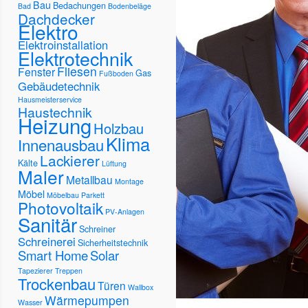
Bau
Bedachungen
Bad
Bodenbeläge
Dachdecker
Elektro
Elektroinstallation
Elektrotechnik
Fliesen
Fenster
Gas
Fußboden
Gebäudetechnik
Hausmeisterservice
Haustechnik
Heizung
Holzbau
Klima
Innenausbau
Lackierer
Kälte
Lüftung
Maler
Metallbau
Montage
Möbel
Möbelbau
Parkett
Photovoltaik
PV-Anlagen
Sanitär
Schreiner
Schreinerei
Sicherheitstechnik
Smart Home
Solar
Tapezierer
Treppen
Trockenbau
Türen
Wallbox
Wärmepumpen
Wasser