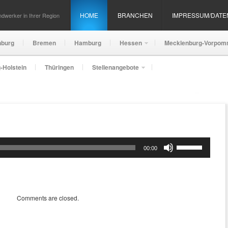
HOME
BRANCHEN
IMPRESSUM/DAT
dwerker in Ihrer Region
nburg
Bremen
Hamburg
Hessen
Mecklenburg-Vorpom
-Holstein
Thüringen
Stellenangebote
Pfeiltasten
00:00
Hoch/Runter
benutzen,
um
die
Lautstärke
Comments are closed.
zu
regeln.