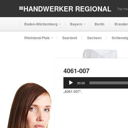
HANDWERKER REGIONAL
Top Han
Baden-Württemberg
Bayern
Berlin
Brande
Rheinland-Pfalz
Saarland
Sachsen
Schleswig
4061-007
Audio-
00:00
Player
„4061-007“.