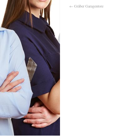
←
Gräber Garagentore