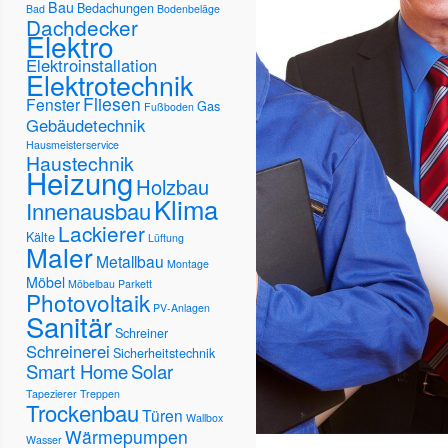
Bau
Bedachungen
Bad
Bodenbeläge
Dachdecker
Elektro
Elektroinstallation
Elektrotechnik
Fliesen
Fenster
Gas
Fußboden
Gebäudetechnik
Hausmeisterservice
Haustechnik
Heizung
Holzbau
Klima
Innenausbau
Lackierer
Kälte
Lüftung
Maler
Metallbau
Montage
Möbel
Möbelbau
Parkett
Photovoltaik
PV-Anlagen
Sanitär
Schreiner
Schreinerei
Sicherheitstechnik
Smart Home
Solar
Tapezierer
Treppen
Trockenbau
Türen
Wallbox
Wärmepumpen
Wasser