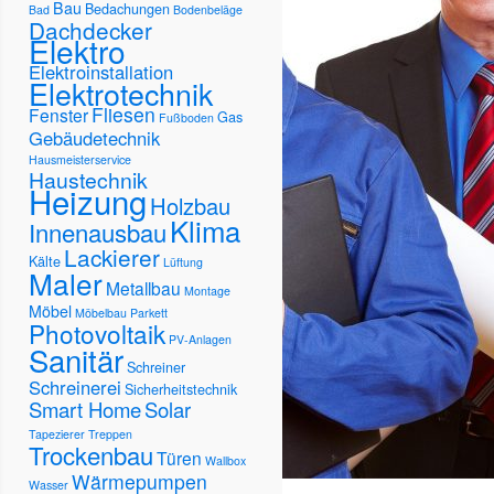
Bau
Bedachungen
Bad
Bodenbeläge
Dachdecker
Elektro
Elektroinstallation
Elektrotechnik
Fliesen
Fenster
Gas
Fußboden
Gebäudetechnik
Hausmeisterservice
Haustechnik
Heizung
Holzbau
Klima
Innenausbau
Lackierer
Kälte
Lüftung
Maler
Metallbau
Montage
Möbel
Möbelbau
Parkett
Photovoltaik
PV-Anlagen
Sanitär
Schreiner
Schreinerei
Sicherheitstechnik
Smart Home
Solar
Tapezierer
Treppen
Trockenbau
Türen
Wallbox
Wärmepumpen
Wasser