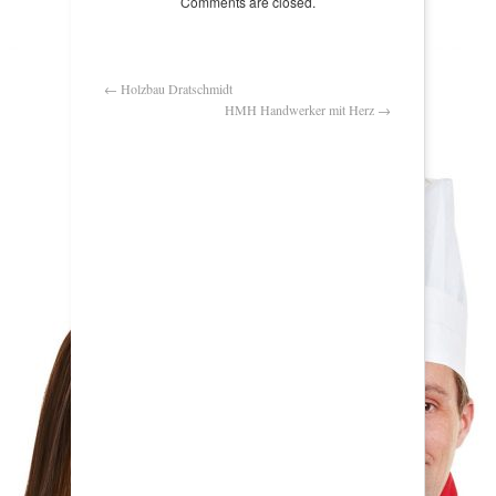
Comments are closed.
←
Holzbau Dratschmidt
HMH Handwerker mit Herz
→