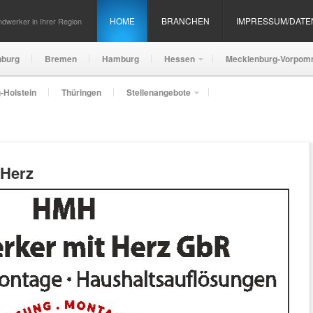
HOME
BRANCHEN
IMPRESSUM/DAT
dwerker in Ihrer Region
nburg
Bremen
Hamburg
Hessen
Mecklenburg-Vorpom
-Holstein
Thüringen
Stellenangebote
 Herz