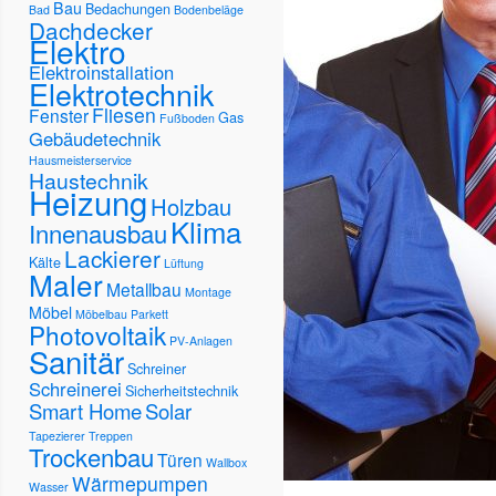
Bau
Bedachungen
Bad
Bodenbeläge
Dachdecker
Elektro
Elektroinstallation
Elektrotechnik
Fliesen
Fenster
Gas
Fußboden
Gebäudetechnik
Hausmeisterservice
Haustechnik
Heizung
Holzbau
Klima
Innenausbau
Lackierer
Kälte
Lüftung
Maler
Metallbau
Montage
Möbel
Möbelbau
Parkett
Photovoltaik
PV-Anlagen
Sanitär
Schreiner
Schreinerei
Sicherheitstechnik
Smart Home
Solar
Tapezierer
Treppen
Trockenbau
Türen
Wallbox
Wärmepumpen
Wasser