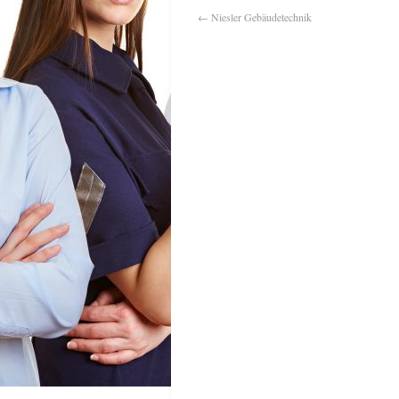
←
Niesler Gebäudetechnik