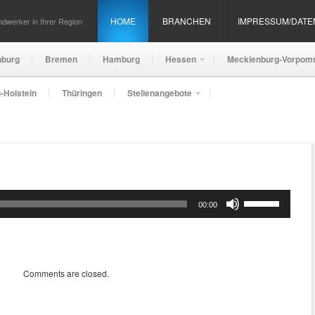
HOME
BRANCHEN
IMPRESSUM/DAT
dwerker in Ihrer Region
nburg
Bremen
Hamburg
Hessen
Mecklenburg-Vorpom
-Holstein
Thüringen
Stellenangebote
Pfeiltasten
00:00
Hoch/Runter
benutzen,
um
die
Lautstärke
Comments are closed.
zu
regeln.