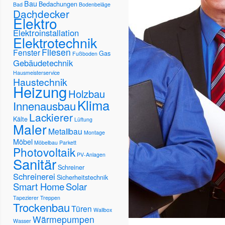
Bau
Bedachungen
Bad
Bodenbeläge
Dachdecker
Elektro
Elektroinstallation
Elektrotechnik
Fliesen
Fenster
Gas
Fußboden
Gebäudetechnik
Hausmeisterservice
Haustechnik
Heizung
Holzbau
Klima
Innenausbau
Lackierer
Kälte
Lüftung
Maler
Metallbau
Montage
Möbel
Möbelbau
Parkett
Photovoltaik
PV-Anlagen
Sanitär
Schreiner
Schreinerei
Sicherheitstechnik
Smart Home
Solar
Tapezierer
Treppen
Trockenbau
Türen
Wallbox
Wärmepumpen
Wasser