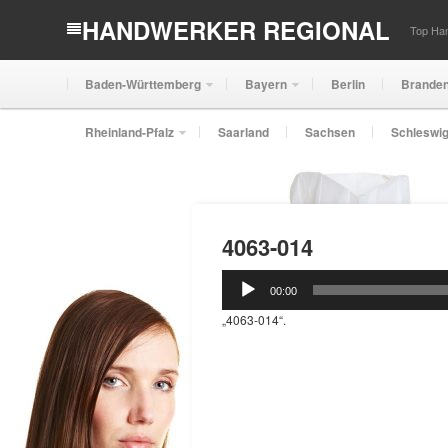
HANDWERKER REGIONAL
Top Han
Baden-Württemberg
Bayern
Berlin
Brande
Rheinland-Pfalz
Saarland
Sachsen
Schleswig
4063-014
Audio-
00:00
Player
„4063-014“.