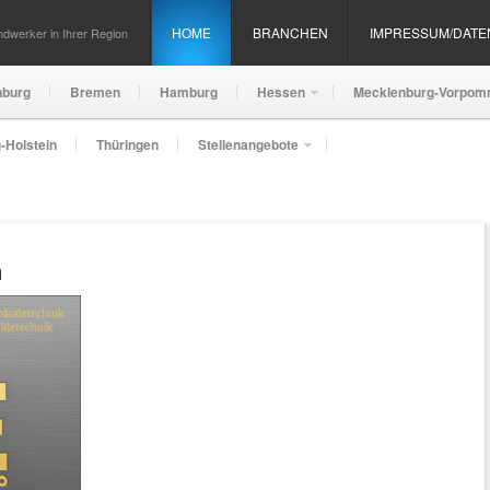
HOME
BRANCHEN
IMPRESSUM/DAT
dwerker in Ihrer Region
nburg
Bremen
Hamburg
Hessen
Mecklenburg-Vorpom
-Holstein
Thüringen
Stellenangebote
n