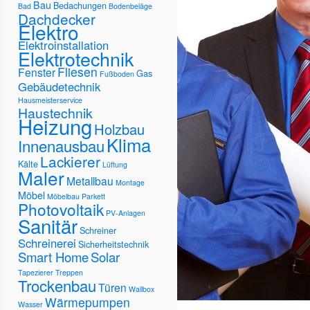
Bau
Bedachungen
Bad
Bodenbeläge
Dachdecker
Elektro
Elektroinstallation
Elektrotechnik
Fliesen
Fenster
Gas
Fußboden
Gebäudetechnik
Hausmeisterservice
Haustechnik
Heizung
Holzbau
Klima
Innenausbau
Lackierer
Kälte
Lüftung
Maler
Metallbau
Montage
Möbel
Möbelbau
Parkett
Photovoltaik
PV-Anlagen
Sanitär
Schreiner
Schreinerei
Sicherheitstechnik
Smart Home
Solar
Tapezierer
Treppen
Trockenbau
Türen
Wallbox
Wärmepumpen
Wasser