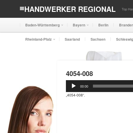
HANDWERKER REGIONAL
Top Han
Baden-Württemberg
Bayern
Berlin
Brande
Rheinland-Pfalz
Saarland
Sachsen
Schleswig
4054-008
Audio-
00:00
Player
„4054-008“.