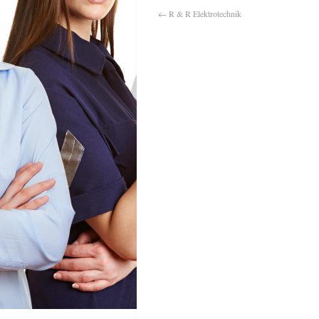
←
R & R Elektrotechnik