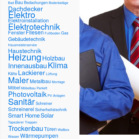
Bau
Bedachungen
Bad
Bodenbeläge
Dachdecker
Elektro
Elektroinstallation
Elektrotechnik
Fliesen
Fenster
Gas
Fußboden
Gebäudetechnik
Hausmeisterservice
Haustechnik
Heizung
Holzbau
Klima
Innenausbau
Lackierer
Kälte
Lüftung
Maler
Metallbau
Montage
Möbel
Möbelbau
Parkett
Photovoltaik
PV-Anlagen
Sanitär
Schreiner
Schreinerei
Sicherheitstechnik
Smart Home
Solar
Tapezierer
Treppen
Trockenbau
Türen
Wallbox
Wärmepumpen
Wasser