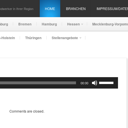
HOME
BRANCHEN
IMPRESSUM/DAT
dwerker in Ihrer Region
nburg
Bremen
Hamburg
Hessen
Mecklenburg-Vorpom
-Holstein
Thüringen
Stellenangebote
Pfeiltasten
00:00
Hoch/Runter
benutzen,
um
die
Lautstärke
Comments are closed.
zu
regeln.